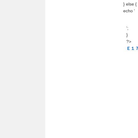
} else {
echo ‘
‘;
}
?>
Ｅ１