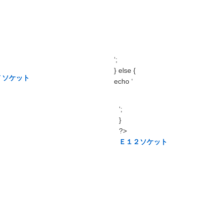
‘;
} else {
７ソケット
echo ‘
‘;
}
?>
Ｅ１２ソケット