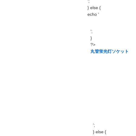
‘;
} else {
echo ‘
‘;
}
?>
丸管蛍光灯ソケット
‘;
} else {