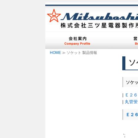
HOME
≫ ソケット 製品情報
ソ
ソケ
|
Ｅ２６
|
丸管蛍
Ｅ２
‘;