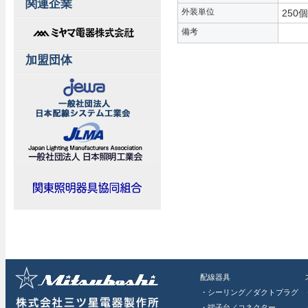
関連企業
外装単位
250個
備考
加盟団体
配線器具
・シーリング／ダクトプラグ
・端子台／コネクター