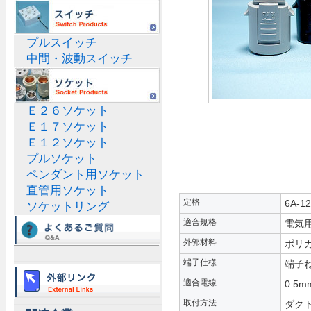
プルスイッチ
中間・波動スイッチ
Ｅ２６ソケット
Ｅ１７ソケット
Ｅ１２ソケット
プルソケット
ペンダント用ソケット
直管用ソケット
定格
6A-1
ソケットリング
適合規格
電気
外郭材料
ポリ
端子仕様
端子
適合電線
0.5m
取付方法
ダク