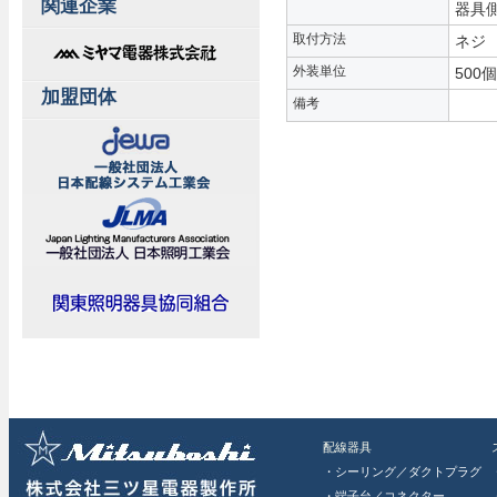
関連企業
器具側
取付方法
ネジ
外装単位
500個
加盟団体
備考
配線器具
・シーリング／ダクトプラグ
・端子台／コネクター