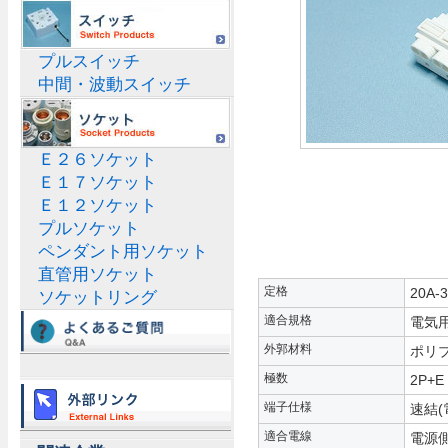
プルスイッチ
中間・波動スイッチ
Ｅ２６ソケット
Ｅ１７ソケット
Ｅ１２ソケット
プルソケット
ペンダント用ソケット
直管用ソケット
定格
20A-
ソケットリング
適合規格
電気
外郭材料
ポリブ
極数
2P+E
端子仕様
速結(
適合電線
電源側