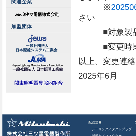
関連企業
※
202
さい
加盟団体
■対象製品：
■変更時期：
以上、変更連
2025年6月
配線器具
・シーリング／ダクトプラグ
・端子台／コネクター