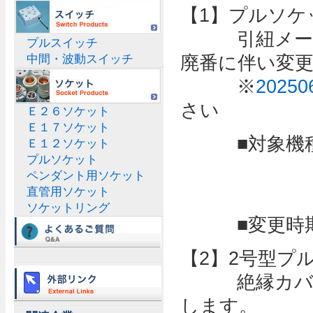
【1】プルソケ
引紐メーカー
プルスイッチ
廃番に伴い変
中間・波動スイッチ
※
202
さい
Ｅ２６ソケット
Ｅ１７ソケット
■対象機種：
Ｅ１２ソケット
プルソケット
2号型プ
ペンダント用ソケット
ホルダー
直管用ソケット
ソケットリング
■変更時期：
【2】2号型プ
絶縁カバーに
します。