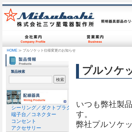
HOME
≫ プルソケット仕様変更のお知らせ
プルソケ
製品検索
いつも弊社製
シーリング／ダクトプラグ
す。
端子台／コネクター
コンセント
弊社プルソケ
アクセサリー