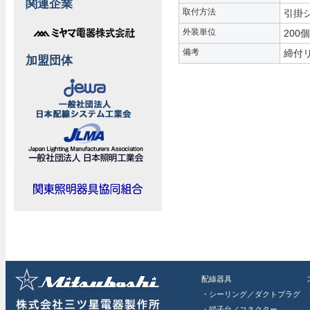
関連企業
取付方法
引掛
外装単位
200個
備考
締付
加盟団体
配線器具
・シーリング／ダクトプラグ
・端子台／コネクター