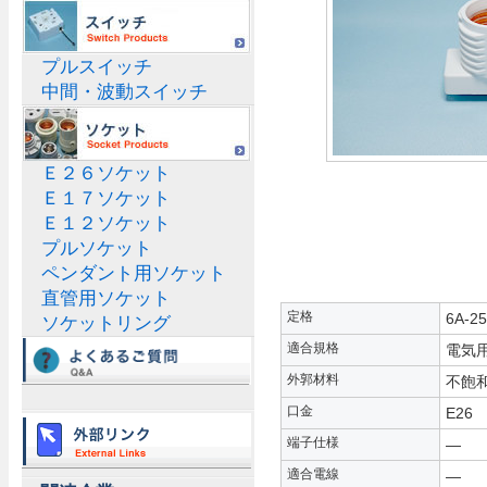
プルスイッチ
中間・波動スイッチ
Ｅ２６ソケット
Ｅ１７ソケット
Ｅ１２ソケット
プルソケット
ペンダント用ソケット
直管用ソケット
定格
6A-2
ソケットリング
適合規格
電気
外郭材料
不飽和
口金
E26
端子仕様
—
適合電線
—