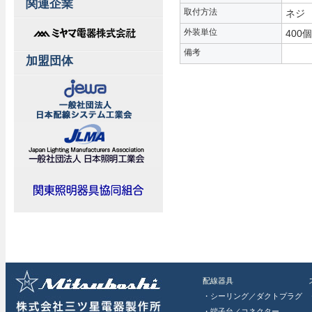
関連企業
取付方法
ネジ
外装単位
400個
備考
加盟団体
配線器具
・シーリング／ダクトプラグ
・端子台／コネクター