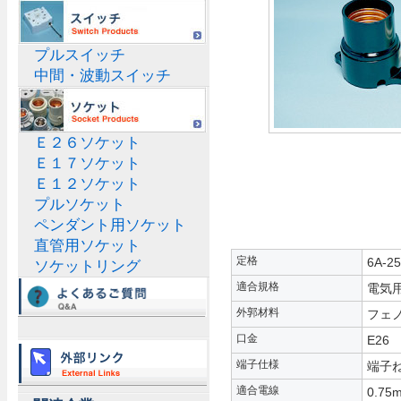
プルスイッチ
中間・波動スイッチ
Ｅ２６ソケット
Ｅ１７ソケット
Ｅ１２ソケット
プルソケット
ペンダント用ソケット
直管用ソケット
定格
6A-2
ソケットリング
適合規格
電気
外郭材料
フェノ
口金
E26
端子仕様
端子
適合電線
0.7